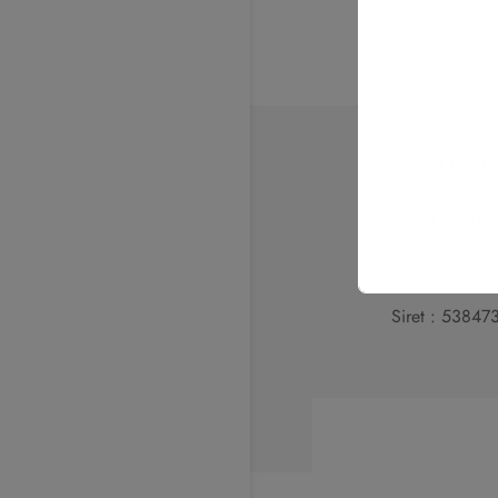
EI MAXIME
11 rue de
48000 Mende
Siret : 5384