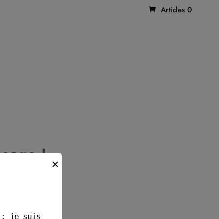
Articles 0
sage !
✕
sible.
 : je suis