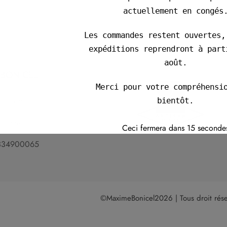
actuellement en congés
Les commandes restent ouvertes,
expéditions reprendront à part
août.
.BONICEL
Merci pour votre compréhensi
s Noyers
bientôt.
 (France)
Cordialement,
Ceci fermera dans
15
seconde
Maxime
7334900065
©MaximeBonicel2026 | Tous droit rése