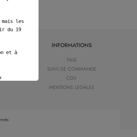
.
 mais les
ir du 19
INFORMATIONS
on et à
FAQ
SUIVI DE COMMANDE
s
CGV
MENTIONS LEGALES
rvés