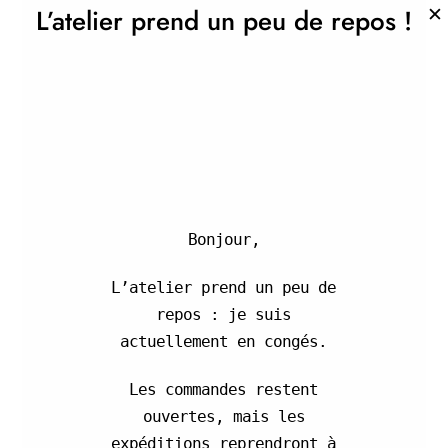
Mail : contact@studio-mb.fr
✕
L’atelier prend un peu de repos !
Tél. : 06 76 91 92 63
PAIEMENT S
É
CURIS
É
Carte bancaire via protocole SSL
(Secure Socket Layer)
Bonjour,
L’atelier prend un peu de
repos : je suis
actuellement en congés.
LIVRAISON GRATUITE*
Les commandes restent
*En relais colis (chronopost)
ouvertes, mais les
Livraison à domicile en option
expéditions reprendront à