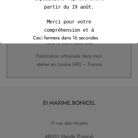
partir du 19 août.
Merci pour votre
compréhension et à
Ceci fermera dans
16
secondes
bientôt.
100% ARTISANAL
Cordialement,
Fabrication artisanale dans mon
Maxime
atelier en Lozère (48) – France
EI MAXIME.BONICEL
11 rue des Noyers
48000 Mende (France)