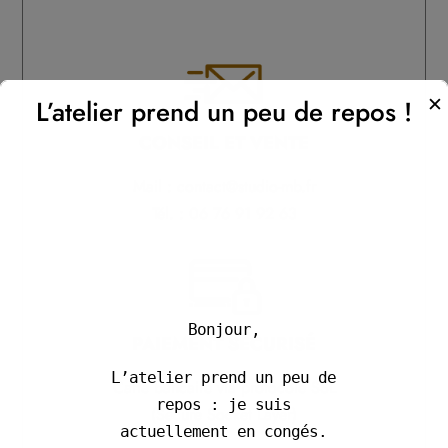
✕
L’atelier prend un peu de repos !
CONSEIL ET VENTE
Mail : contact@studio-mb.fr
Tél. : 06 76 91 92 63
Bonjour,
PAIEMENT S
É
CURIS
É
L’atelier prend un peu de
Carte bancaire via protocole SSL
repos : je suis
(Secure Socket Layer)
actuellement en congés.