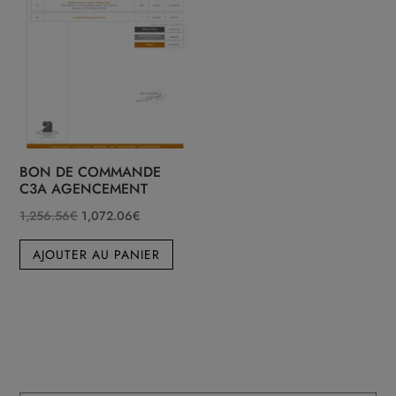
BON DE COMMANDE
C3A AGENCEMENT
Le
Le
1,256.56
€
1,072.06
€
prix
prix
AJOUTER AU PANIER
initial
actuel
était :
est :
1,256.56€.
1,072.06€.