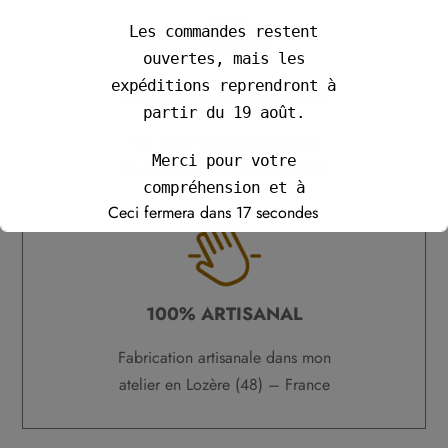
Les commandes restent
ouvertes, mais les
expéditions reprendront à
LIVRAISON GRATUITE*
partir du 19 août.
*En relais colis (chronopost)
Merci pour votre
Livraison à domicile en option
compréhension et à
Ceci fermera dans
17
secondes
bientôt.
Cordialement,
Maxime
100% ARTISANAL
Fabrication artisanale dans mon
atelier en Lozère (48) – France