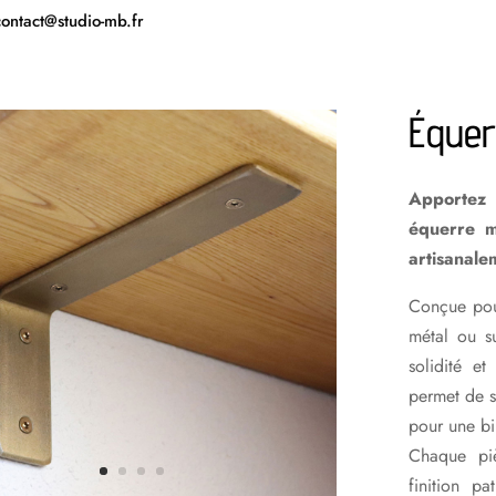
contact@studio-mb.fr
Équer
Apportez 
équerre mu
artisanale
Conçue pour
métal ou su
solidité et
permet de s
pour une bi
Chaque pi
finition pa