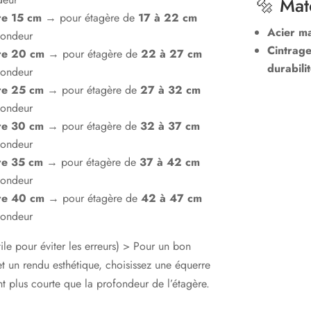
🔩 Mat
re 15 cm
→ pour étagère de
17 à 22 cm
Acier ma
fondeur
Cintrage
re 20 cm
→ pour étagère de
22 à 27 cm
durabili
fondeur
re 25 cm
→ pour étagère de
27 à 32 cm
fondeur
re 30 cm
→ pour étagère de
32 à 37 cm
fondeur
re 35 cm
→ pour étagère de
37 à 42 cm
fondeur
re 40 cm
→ pour étagère de
42 à 47 cm
fondeur
ile pour éviter les erreurs) > Pour un bon
et un rendu esthétique, choisissez une équerre
t plus courte que la profondeur de l’étagère.