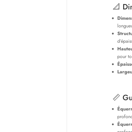
📐 Di
Dimens
longueu
Struct
d’épais
Haute
pour to
Épaiss
Largeu
📏 Gui
Équer
profon
Équer
profon