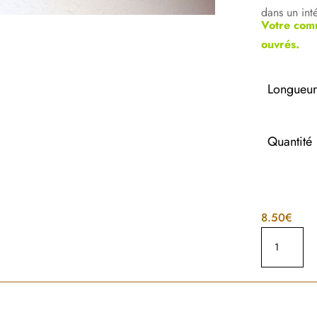
dans un inté
Votre com
ouvrés.
Longueu
Quantité
8.50
€
quantité
de
Équerre
-
Patine