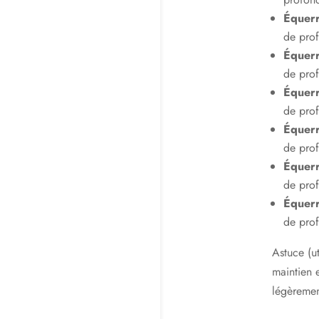
Équer
de pro
Équer
de pro
Équer
de pro
Équer
de pro
Équer
de pro
Équer
de pro
Astuce (ut
maintien 
légèremen