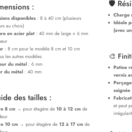
🛡️ Rés
mensions :
Doré
Charge 
ions disponibles
: 8 à 40 cm (plusieurs
Idéale p
rs au choix)
(avec un
ure en acier plat
: 40 mm de large × 6 mm
seur
ur
: 8 cm
pour le modèle
8 cm et 10 cm
🎨 Finit
us les autres modèles
eur du métal
: 6 mm
Patine r
r du métal
: 40 mm
vernis an
Perçages
soignée (
de des tailles :
Fabricat
et peut p
re 8 cm
→ pour étagère de
10 à 12 cm
de
irrégulari
deur
re 10 cm
→ pour étagère de
12 à 17 cm
de
deur